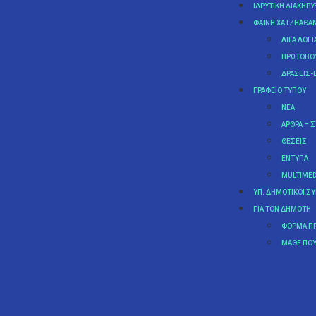
ΙΔΡΥΤΙΚΉ ΔΙΑΚΉΡ
ΦΑΊΝΗ ΧΑΤΖΗΑΘΑ
ΛΊΓΑ ΛΌΓΙ
ΠΡΩΤΟΒΟΥ
ΔΡΆΣΕΙΣ-
ΓΡΑΦΕΊΟ ΤΎΠΟΥ
ΝΈΑ
ΆΡΘΡΑ – 
ΘΈΣΕΙΣ
ΈΝΤΥΠΑ
MULTIMED
ΥΠ. ΔΗΜΟΤΙΚΟΊ Σ
ΓΙΑ ΤΟΝ ΔΗΜΌΤΗ
ΦΌΡΜΑ Π
MΆΘΕ ΠΟΥ