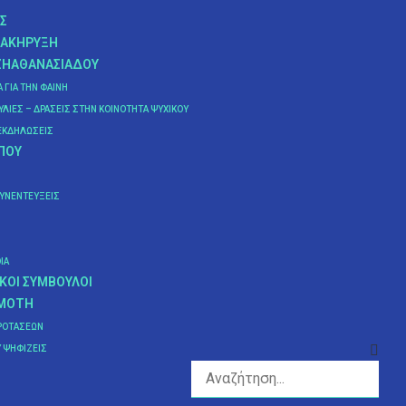
Σ
ΙΑΚΉΡΥΞΗ
ΖΗΑΘΑΝΑΣΙΆΔΟΥ
Α ΓΙΑ ΤΗΝ ΦΑΊΝΗ
ΛΊΕΣ – ΔΡΆΣΕΙΣ ΣΤΗΝ ΚΟΙΝΌΤΗΤΑ ΨΥΧΙΚΟΎ
ΕΚΔΗΛΏΣΕΙΣ
ΠΟΥ
ΣΥΝΕΝΤΕΎΞΕΙΣ
IA
ΚΟΊ ΣΎΜΒΟΥΛΟΙ
ΗΜΌΤΗ
ΡΟΤΆΣΕΩΝ
 ΨΗΦΊΖΕΙΣ