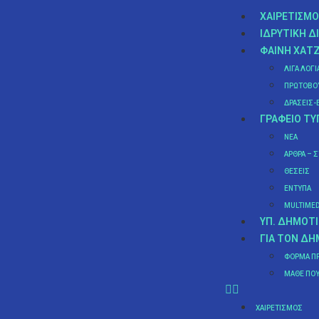
ΧΑΙΡΕΤΙΣΜΌ
ΙΔΡΥΤΙΚΉ Δ
ΦΑΊΝΗ ΧΑΤ
ν
ΛΊΓΑ ΛΌΓΙ
ΠΡΩΤΟΒΟΥ
ΔΡΆΣΕΙΣ-
ΓΡΑΦΕΊΟ ΤΎ
ΝΈΑ
ΆΡΘΡΑ – 
ΘΈΣΕΙΣ
ΈΝΤΥΠΑ
MULTIMED
ΥΠ. ΔΗΜΟΤΙ
ΓΙΑ ΤΟΝ Δ
ΦΌΡΜΑ Π
MΆΘΕ ΠΟΥ
ΧΑΙΡΕΤΙΣΜΌΣ