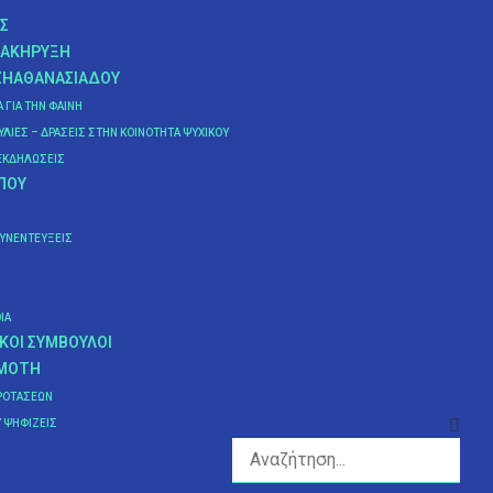
Σ
ΙΑΚΉΡΥΞΗ
ΖΗΑΘΑΝΑΣΙΆΔΟΥ
Α ΓΙΑ ΤΗΝ ΦΑΊΝΗ
ΛΊΕΣ – ΔΡΆΣΕΙΣ ΣΤΗΝ ΚΟΙΝΌΤΗΤΑ ΨΥΧΙΚΟΎ
ΕΚΔΗΛΏΣΕΙΣ
ΠΟΥ
ΣΥΝΕΝΤΕΎΞΕΙΣ
IA
ΚΟΊ ΣΎΜΒΟΥΛΟΙ
ΗΜΌΤΗ
ΡΟΤΆΣΕΩΝ
 ΨΗΦΊΖΕΙΣ