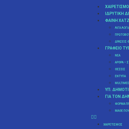
ΧΑΙΡΕΤΙΣΜΌ
ΙΔΡΥΤΙΚΉ Δ
ΦΑΊΝΗ ΧΑΤ
ν
ΛΊΓΑ ΛΌΓΙ
ΠΡΩΤΟΒΟΥ
ΔΡΆΣΕΙΣ-
ΓΡΑΦΕΊΟ ΤΎ
ΝΈΑ
ΆΡΘΡΑ – 
ΘΈΣΕΙΣ
ΈΝΤΥΠΑ
MULTIMED
ΥΠ. ΔΗΜΟΤΙ
ΓΙΑ ΤΟΝ Δ
ΦΌΡΜΑ Π
MΆΘΕ ΠΟΥ
ΧΑΙΡΕΤΙΣΜΌΣ