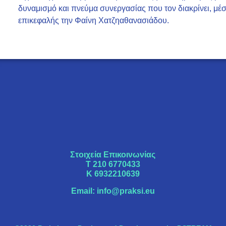
δυναμισμό και πνεύμα συνεργασίας που τον διακρίνει, μ
επικεφαλής την Φαίνη Χατζηαθανασιάδου.
Στοιχεία Επικοινωνίας
Τ
210 6770433
K
6932210639
Email:
info@praksi.eu