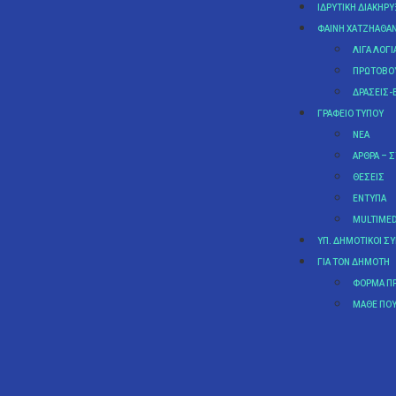
ΙΔΡΥΤΙΚΉ ΔΙΑΚΉΡ
ΦΑΊΝΗ ΧΑΤΖΗΑΘΑ
ΛΊΓΑ ΛΌΓΙ
ΠΡΩΤΟΒΟΥ
ΔΡΆΣΕΙΣ-
ΓΡΑΦΕΊΟ ΤΎΠΟΥ
ΝΈΑ
ΆΡΘΡΑ – 
ΘΈΣΕΙΣ
ΈΝΤΥΠΑ
MULTIMED
ΥΠ. ΔΗΜΟΤΙΚΟΊ Σ
ΓΙΑ ΤΟΝ ΔΗΜΌΤΗ
ΦΌΡΜΑ Π
MΆΘΕ ΠΟΥ