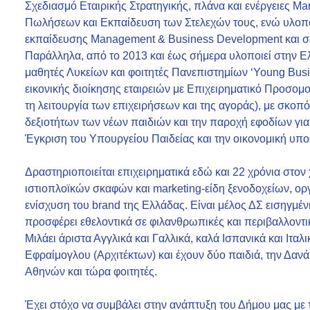
Σχεδιασμό Εταιρικής Στρατηγικής, πλάνα και ενέργειες Ma
Πωλήσεων και Εκπαίδευση των Στελεχών τους, ενώ υλοπο
εκπαίδευσης Management & Business Development και σε π
Παράλληλα, από το 2013 και έως σήμερα υλοποιεί στην Ε
μαθητές Λυκείων και φοιτητές Πανεπιστημίων ‘Young Busi
εικονικής διοίκησης εταιρειών με Επιχειρηματικό Προσο
τη λειτουργία των επιχειρήσεων και της αγοράς), με σκοπ
δεξιοτήτων των νέων παιδιών και την παροχή εφοδίων για 
Έγκριση του Υπουργείου Παιδείας και την οικονομική υπ
Δραστηριοποιείται επιχειρηματικά εδώ και 22 χρόνια στον
ιστιοπλοϊκών σκαφών και marketing-είδη ξενοδοχείων, 
ενίσχυση του brand της Ελλάδας. Είναι μέλος ΔΣ εισηγμέν
προσφέρει εθελοντικά σε φιλανθρωπικές και περιβαλλοντι
Μιλάει άριστα Αγγλικά και Γαλλικά, καλά Ισπανικά και Ιταλ
Εφραίμογλου (Αρχιτέκτων) και έχουν δύο παιδιά, την Δανά
Αθηνών και τώρα φοιτητές.
Έχει στόχο να συμβάλει στην ανάπτυξη του Δήμου μας με τη