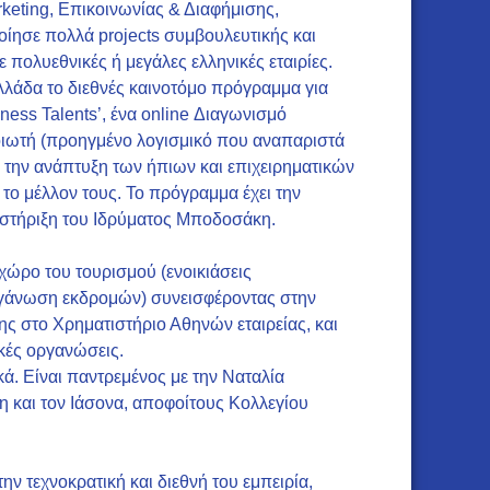
rketing, Επικοινωνίας & Διαφήμισης,
ίησε πολλά projects συμβουλευτικής και
ολυεθνικές ή μεγάλες ελληνικές εταιρίες.
λλάδα το διεθνές καινοτόμο πρόγραμμα για
ness Talents’, ένα online Διαγωνισμό
μοιωτή (προηγμένο λογισμικό που αναπαριστά
ό την ανάπτυξη των ήπιων και επιχειρηματικών
το μέλλον τους. Το πρόγραμμα έχει την
οστήριξη του Ιδρύματος Μποδοσάκη.
 χώρο του τουρισμού (ενοικιάσεις
οργάνωση εκδρομών) συνεισφέροντας στην
ης στο Χρηματιστήριο Αθηνών εταιρείας, και
κές οργανώσεις.
ικά. Είναι παντρεμένος με την Ναταλία
η και τον Ιάσονα, αποφοίτους Κολλεγίου
ν τεχνοκρατική και διεθνή του εμπειρία,