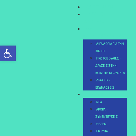
ΧΑΙΡΕΤΙΣΜΌΣ
ΙΔΡΥΤΙΚΉ
ΔΙΑΚΉΡΥΞΗ
ΦΑΊΝΗ
ΧΑΤΖΗΑΘΑΝΑΣΙΆΔΟΥ
Ανοίξτε τη γραμμή εργαλείω
ΛΊΓΑ ΛΌΓΙΑ ΓΙΑ ΤΗΝ
ΦΑΊΝΗ
ΠΡΩΤΟΒΟΥΛΊΕΣ –
ΔΡΆΣΕΙΣ ΣΤΗΝ
ΚΟΙΝΌΤΗΤΑ ΨΥΧΙΚΟΎ
ΔΡΆΣΕΙΣ-
ΕΚΔΗΛΏΣΕΙΣ
ΓΡΑΦΕΊΟ ΤΎΠΟΥ
ΝΈΑ
ΆΡΘΡΑ –
ΣΥΝΕΝΤΕΎΞΕΙΣ
ΘΈΣΕΙΣ
ΈΝΤΥΠΑ