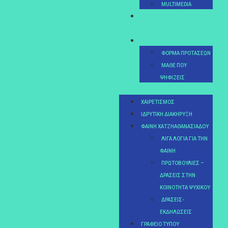
MULTIMEDIA
ΥΠ. ΔΗΜΟΤΙΚΟΊ
ΣΎΜΒΟΥΛΟΙ
ΓΙΑ ΤΟΝ ΔΗΜΌΤΗ
ΦΌΡΜΑ ΠΡΟΤΆΣΕΩΝ
MΆΘΕ ΠΟΥ
ΨΗΦΊΖΕΙΣ
ΧΑΙΡΕΤΙΣΜΌΣ
ΙΔΡΥΤΙΚΉ ΔΙΑΚΉΡΥΞΗ
ΦΑΊΝΗ ΧΑΤΖΗΑΘΑΝΑΣΙΆΔΟΥ
ΛΊΓΑ ΛΌΓΙΑ ΓΙΑ ΤΗΝ
ΦΑΊΝΗ
ΠΡΩΤΟΒΟΥΛΊΕΣ –
ΔΡΆΣΕΙΣ ΣΤΗΝ
ΚΟΙΝΌΤΗΤΑ ΨΥΧΙΚΟΎ
ΔΡΆΣΕΙΣ-
ΕΚΔΗΛΏΣΕΙΣ
ΓΡΑΦΕΊΟ ΤΎΠΟΥ