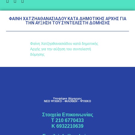
ΦΑΊΝΗ ΧΑΤΖΗΑΘΑΝΑΣΙΆΔΟΥ ΚΑΤΆ ΔΗΜΟΤΙΚΉΣ ΑΡΧΉΣ ΓΙΑ
ΤΗΝ ΑΎΞΗΣΗ ΤΟΥ ΣΥΝΤΕΛΕΣΤΉ ΔΌΜΗΣΗΣ
Φαίνη Χατζηαθανασιάδου κατά δημοτικής
Αρχής για την αύξηση του συντελεστή
δόμησης
Υποψήφια Δήμαρχος
ΝΕΟ ΨΥΧΙΚΟ - ΦΙΛΟΘΕΗ - ΨΥΧΙΚΟ
Στοιχεία Επικοινωνίας
Τ
210 6770433
K
6932210639