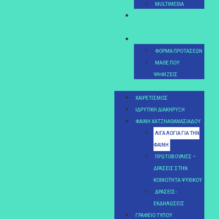
MULTIMEDIA
ΥΠ. ΔΗΜΟΤΙΚΟΊ
ΣΎΜΒΟΥΛΟΙ
ΓΙΑ ΤΟΝ ΔΗΜΌΤΗ
ΦΌΡΜΑ ΠΡΟΤΆΣΕΩΝ
MΆΘΕ ΠΟΥ
ΨΗΦΊΖΕΙΣ
ΧΑΙΡΕΤΙΣΜΌΣ
ΙΔΡΥΤΙΚΉ ΔΙΑΚΉΡΥΞΗ
ΦΑΊΝΗ ΧΑΤΖΗΑΘΑΝΑΣΙΆΔΟΥ
ΛΊΓΑ ΛΌΓΙΑ ΓΙΑ ΤΗΝ
ΦΑΊΝΗ
ΠΡΩΤΟΒΟΥΛΊΕΣ –
ΔΡΆΣΕΙΣ ΣΤΗΝ
ΚΟΙΝΌΤΗΤΑ ΨΥΧΙΚΟΎ
ΔΡΆΣΕΙΣ-
ΕΚΔΗΛΏΣΕΙΣ
ΓΡΑΦΕΊΟ ΤΎΠΟΥ