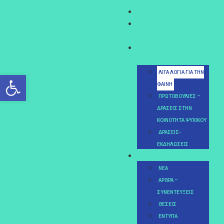
ΧΑΙΡΕΤΙΣΜΌΣ
ΙΔΡΥΤΙΚΉ
ΔΙΑΚΉΡΥΞΗ
ΦΑΊΝΗ
ΧΑΤΖΗΑΘΑΝΑΣΙΆΔΟΥ
Ανοίξτε τη γραμμή εργαλείω
ΛΊΓΑ ΛΌΓΙΑ ΓΙΑ ΤΗΝ
ΦΑΊΝΗ
ΠΡΩΤΟΒΟΥΛΊΕΣ –
ΔΡΆΣΕΙΣ ΣΤΗΝ
ΚΟΙΝΌΤΗΤΑ ΨΥΧΙΚΟΎ
ΔΡΆΣΕΙΣ-
ΕΚΔΗΛΏΣΕΙΣ
ΓΡΑΦΕΊΟ ΤΎΠΟΥ
ΝΈΑ
ΆΡΘΡΑ –
ΣΥΝΕΝΤΕΎΞΕΙΣ
ΘΈΣΕΙΣ
ΈΝΤΥΠΑ